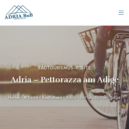
RADTOURISMUS-ROUTE
Adria – Pettorazza am Adige
Home
»
Attività
»
Radfahren
»
Adria – Pettorazza am Adige