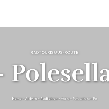
RADTOURISMUS-ROUTE
– Polesell
Home
»
Attività
»
Radfahren
»
Adria – Polesella am Po