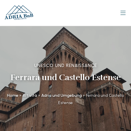
UNESCO UND RENAISSANCE
Ferrara und Castello Estense
Home
»
Attività
»
Adria und Umgebung
»
Ferrara und Castello
Estense