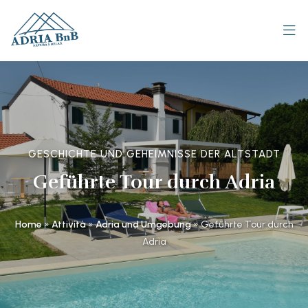
GESCHICHTE UND GEHEIMNISSE DER ALTSTADT
Geführte Tour durch Adria
Home
»
Attività
»
Adria und Umgebung
»
Geführte Tour durch
Adria