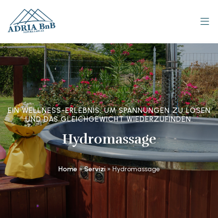
EIN WELLNESS-ERLEBNIS, UM SPANNUNGEN ZU LÖSEN
UND DAS GLEICHGEWICHT WIEDERZUFINDEN.
Hydromassage
Home
»
Servizi
»
Hydromassage