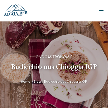
ÖNOGASTRONOMIE
Radicchio aus Chioggia IGP
Home
»
Blog
»
Radicchio aus Chioggia IGP