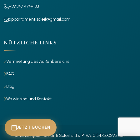
+39 347 4749183
appartamentisoleil@gmail.com
NÜTZLICHE LINKS
Vermietung des Außenbereichs
FAQ
Blog
Wo wir sind und Kontakt
JETZT BUCHEN
© 2026 Appartamenti Soleil s.r.l.s.
P.IVA: 01547360295
CIN: