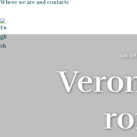
Where we are and contacts
UN GR
Veron
r