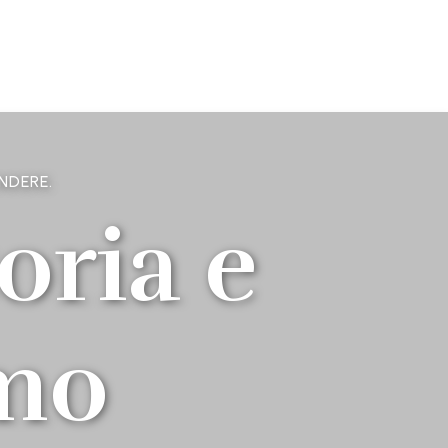
NDERE.
oria e
mo