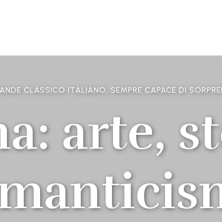
ANDE CLASSICO ITALIANO, SEMPRE CAPACE DI SORPRE
a: arte, st
omanticis