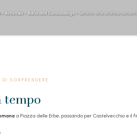
e
»
Activities
»
Adria and Surroundings
»
Verona: arte, storia e romant
 DI SORPRENDERE.
za tempo
romana
a Piazza delle Erbe, passando per Castelvecchio e il fi
o