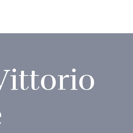
Vittorio
e