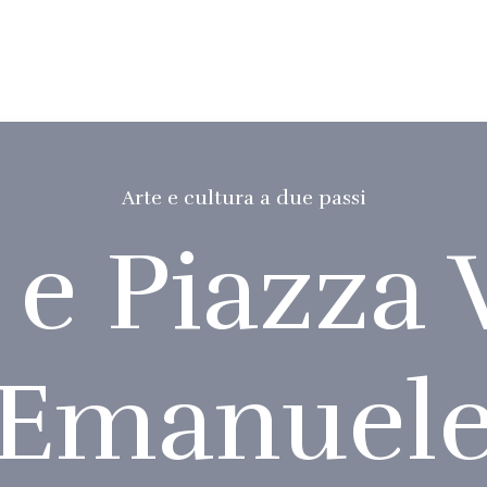
Arte e cultura a due passi
e Piazza 
Emanuel