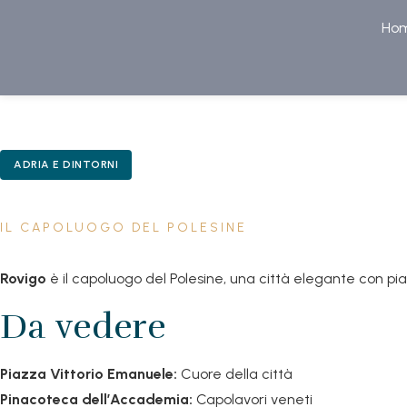
Ho
ADRIA E DINTORNI
IL CAPOLUOGO DEL POLESINE
Rovigo
è il capoluogo del Polesine, una città elegante con pi
Da vedere
Piazza Vittorio Emanuele:
Cuore della città
Pinacoteca dell’Accademia:
Capolavori veneti