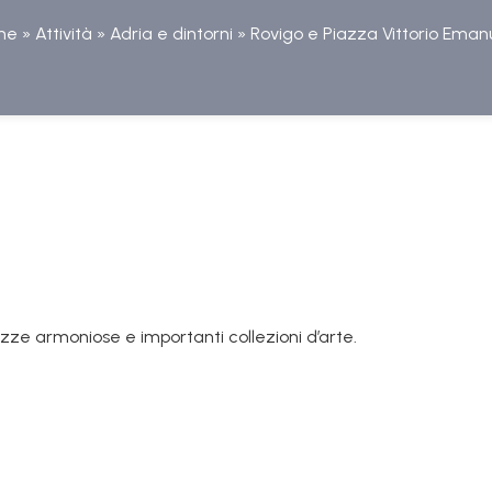
me
»
Attività
»
Adria e dintorni
»
Rovigo e Piazza Vittorio Eman
azze armoniose e importanti collezioni d’arte.