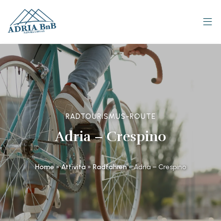
RADTOURISMUS-ROUTE
Adria – Crespino
Home
»
Attività
»
Radfahren
»
Adria – Crespino