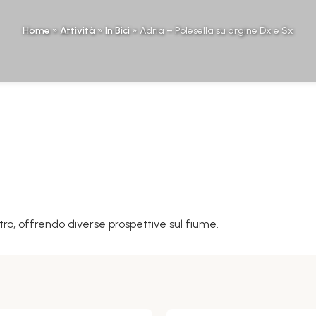
Home
»
Attività
»
In Bici
»
Adria – Polesella su argine Dx e Sx
stro, offrendo diverse prospettive sul fiume.