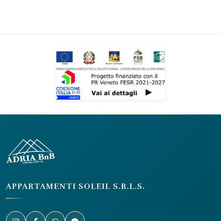
g
i
n
a
z
i
o
n
e
d
e
APPARTAMENTI SOLEIL S.R.L.S.
g
l