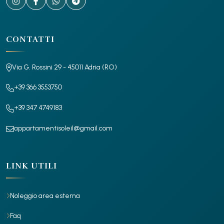
i
a
r
CONTATTI
t
i
Via G. Rossini 29 - 45011 Adria (RO)
c
+39 366 3553750
o
+39 347 4749183
l
appartamentisoleil@gmail.com
i
LINK UTILI
Noleggio area esterna
Faq