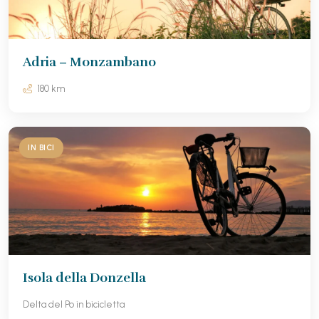
Adria – Monzambano
180 km
IN BICI
Isola della Donzella
Delta del Po in bicicletta