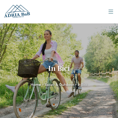
In Bici
Home
»
Sport & Outdoor
»
In Bici