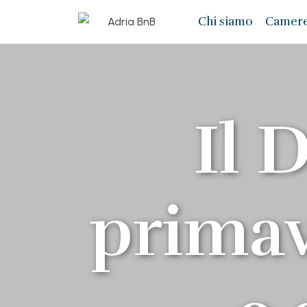
Chi siamo
Camere
Il 
primav