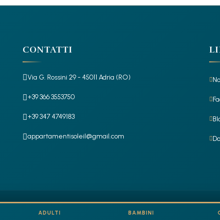
CONTATTI
LI
Via G. Rossini 29 - 45011 Adria (RO)
No
+39 366 3553750
Fa
+39 347 4749183
Bl
appartamentisoleil@gmail.com
Do
CIN: IT029001B4X7RR885Z
-
ADULTI
BAMBINI