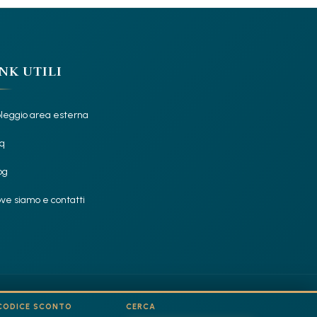
NK UTILI
leggio area esterna
q
og
ve siamo e contatti
CODICE SCONTO
CERCA
Privacy Policy
Cookie Policy