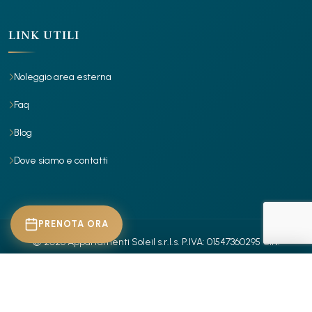
LINK UTILI
Noleggio area esterna
Faq
Blog
Dove siamo e contatti
PRENOTA ORA
© 2026 Appartamenti Soleil s.r.l.s.
P.IVA: 01547360295
CIN:
IT029001B4X7RR885Z
- IT029001B4Z30ITROR
- Tutti i diritti riservati.
CHECK-IN
Privacy Policy
Cookie Policy