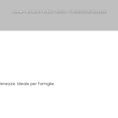
Home
»
Attività
»
In Bici
»
Adria – S. Martino di Venezze
Venezze. Ideale per famiglie.